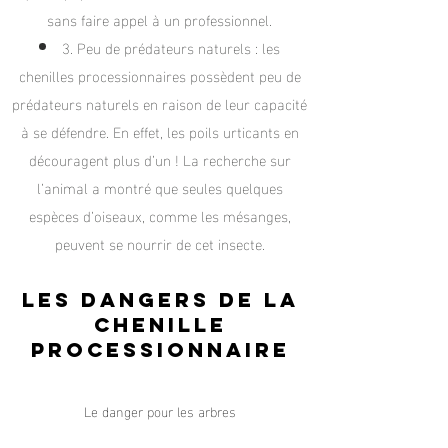
sans faire appel à un professionnel.
3. Peu de prédateurs naturels : les
chenilles processionnaires possèdent peu de
prédateurs naturels en raison de leur capacité
à se défendre. En effet, les poils urticants en
découragent plus d’un ! La recherche sur
l’animal a montré que seules quelques
espèces d’oiseaux, comme les mésanges,
peuvent se nourrir de cet insecte.
Les dangers de la
cheni
lle
processionnaire
Le danger pour les arbres