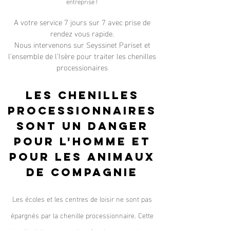
entreprise !
A votre service 7 jours sur 7 avec prise de
rendez vous rapide.
Nous intervenons sur Seyssinet Pariset et
l'ensemble de l'Isère pour traiter les chenilles
processionaires
Les chenilles
processionnaires
sont un danger
pour l'homme et
pour les animaux
de compagnie
Les écoles et les centres de loisir ne sont pas
épargnés par la chenille processionnaire. Cette