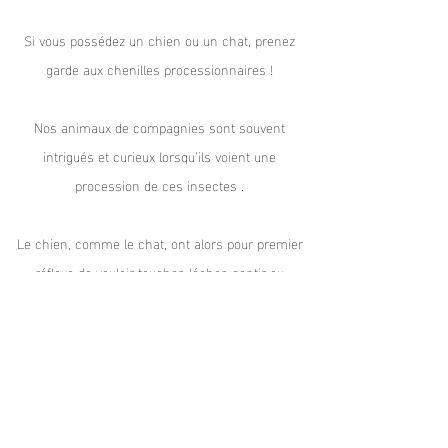
Si vous possédez un chien ou un chat, prenez
garde aux chenilles processionnaires !
Titre 4
Nos animaux de compagnies sont souvent
intrigués et curieux lorsqu’ils voient une
procession de ces insectes .
Le chien, comme le chat, ont alors pour premier
réflexe de vouloir toucher, lécher, sentir ou
manger ces petits insectes.
Votre animal de compagnie est alors bon pour
une visite en urgence chez le vétérinaire avec
même le risque d’une amputation de la langue
s’il n’est pas soigné rapidement.