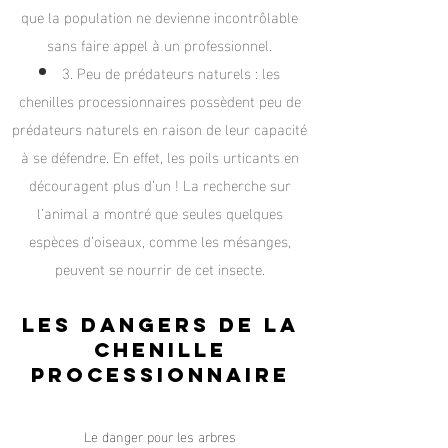
que la population ne devienne incontrôlable
sans faire appel à un professionnel.
3. Peu de prédateurs naturels : les
chenilles processionnaires possèdent peu de
prédateurs naturels en raison de leur capacité
à se défendre. En effet, les poils urticants en
découragent plus d’un ! La recherche sur
l’animal a montré que seules quelques
espèces d’oiseaux, comme les mésanges,
peuvent se nourrir de cet insecte.
Les dangers de la
cheni
lle
processionnaire
Le danger pour les arbres