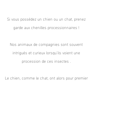
Si vous possédez un chien ou un chat, prenez
garde aux chenilles processionnaires !
Titre 4
Nos animaux de compagnies sont souvent
intrigués et curieux lorsqu’ils voient une
procession de ces insectes .
Le chien, comme le chat, ont alors pour premier
réflexe de vouloir toucher, lécher, sentir ou
manger ces petits insectes.
Votre animal de compagnie est alors bon pour
une visite en urgence chez le vétérinaire avec
même le risque d’une amputation de la langue