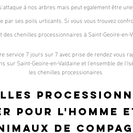
 s'attaque à nos arbres mais peut egalement être u
e par ses poils urticants. Si vous vous trouvez conf
 des chenilles processionnaires à Saint-Geoire-en-Va
re service 7 jours sur 7 avec prise de rendez vous ra
s sur Saint-Geoire-en-Valdaine et l'ensemble de l'Isè
les chenilles processionaires
illes procession
r pour l'homme e
nimaux
de compag