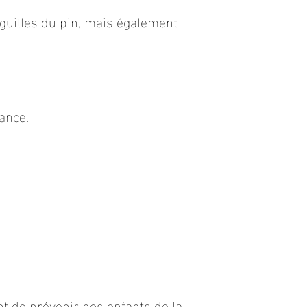
iguilles du pin, mais également
sance.
t de prévenir nos enfants de la