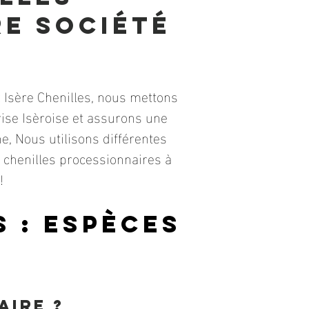
e société
 Isère Chenilles, nous mettons
ise Isèroise et assurons une
e, Nous utilisons différentes
s chenilles processionnaires à
!
 : espèces
aire ?