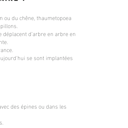
pin ou du chêne, thaumetopoea
pillons.
se déplacent d’arbre en arbre en
nte.
rance.
aujourd'hui se sont implantées
avec des épines ou dans les
s.