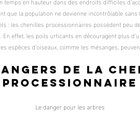
son temps en hauteur dans des endroits difficiles d’acc
nt que la population ne devienne incontrôlable sans 
els : les chenilles processionnaires possèdent peu d
. En effet, les poils urticants en découragent plus d’u
es espèces d’oiseaux, comme les mésanges, peuvent s
dangers de la che
processionnaire
Le danger pour les arbres