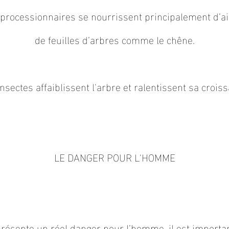
s processionnaires se nourrissent principalement d’a
de feuilles d’arbres comme le chêne.
nsectes affaiblissent l'arbre et ralentissent sa crois
LE DANGER POUR L'HOMME
Titre 4
présente un réel danger pour l’homme, il est importan