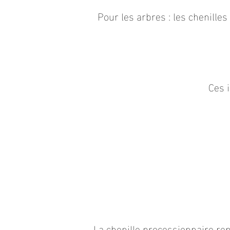
Pour les arbres : les chenille
Ces i
La chenille processionnaire re