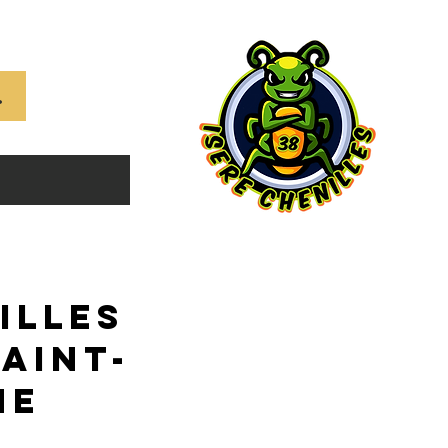
786009009
illes
aint-
ne