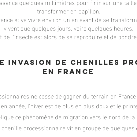
ssance quelques millimètres pour finir sur une taill
transformer en papillon.
 France et va vivre environ un an avant de se transform
vivent que quelques jours, voire quelques heures.
t de l’insecte est alors de se reproduire et de pondr
ne invasion de chenilles p
en France
sionnaires ne cesse de gagner du terrain en France e
 en année, l’hiver est de plus en plus doux et le pri
plique ce phénomène de migration vers le nord de la 
a chenille processionnaire vit en groupe de quelques