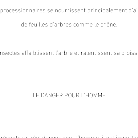
s processionnaires se nourrissent principalement d’a
de feuilles d’arbres comme le chêne.
nsectes affaiblissent l'arbre et ralentissent sa crois
LE DANGER POUR L'HOMME
Titre 4
présente un réel danger pour l’homme, il est importan