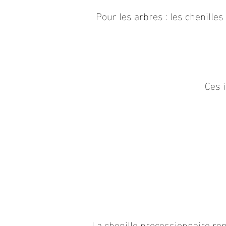
Pour les arbres : les chenille
Ces i
La chenille processionnaire re