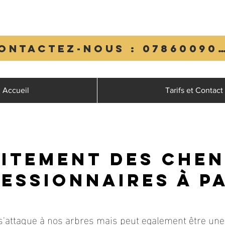
Contactez-nous : 0
Accueil
Tarifs et Contact
itement des chen
essionnaires à P
 s'attaque à nos arbres mais peut egalement être u