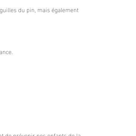
iguilles du pin, mais également
sance.
t de prévenir nos enfants de la