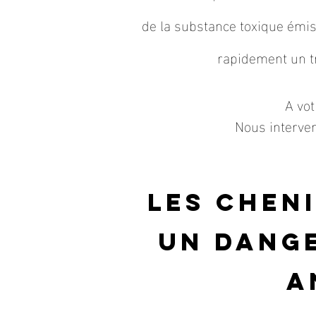
de la substance toxique émis
rapidement un tr
A vot
Nous interven
Les chen
un dange
a