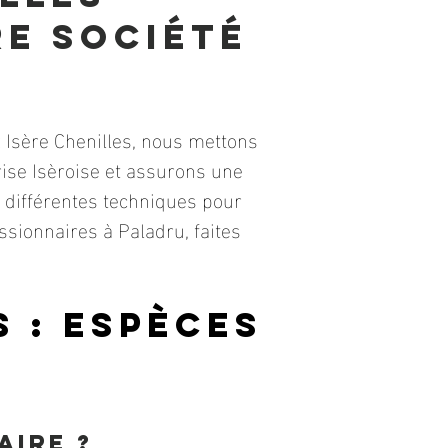
e société
 Isère Chenilles, nous mettons
ise Isèroise et assurons une
s différentes techniques pour
ssionnaires à Paladru, faites
 : espèces
aire ?