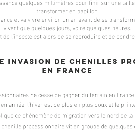
ssance quelques millimètres pour finir sur une taill
transformer en papillon.
 France et va vivre environ un an avant de se transform
vivent que quelques jours, voire quelques heures.
t de l’insecte est alors de se reproduire et de pondr
ne invasion de chenilles p
en France
sionnaires ne cesse de gagner du terrain en France e
 en année, l’hiver est de plus en plus doux et le pri
plique ce phénomène de migration vers le nord de la 
a chenille processionnaire vit en groupe de quelques