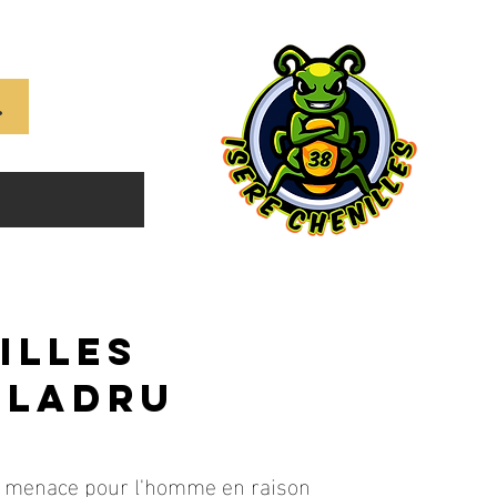
786009009
illes
aladru
ne menace pour l'homme en raison