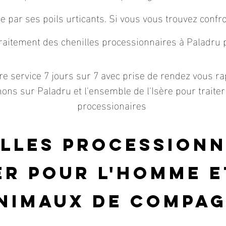
e par ses poils urticants. Si vous vous trouvez conf
aitement des chenilles processionnaires à Paladru p
re service 7 jours sur 7 avec prise de rendez vous ra
ons sur Paladru et l'ensemble de l'Isère pour traiter 
processionaires
illes procession
r pour l'homme e
nimaux
de compag