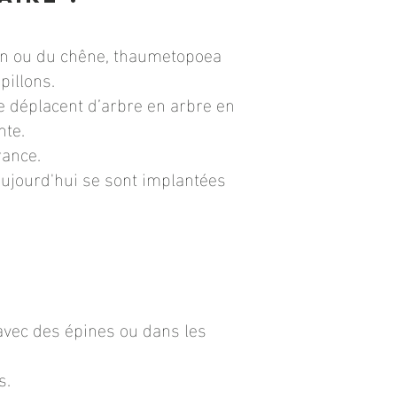
pin ou du chêne, thaumetopoea
pillons.
se déplacent d’arbre en arbre en
nte.
rance.
aujourd'hui se sont implantées
avec des épines ou dans les
s.