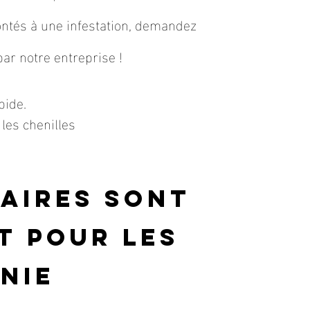
rontés à une infestation, demandez
ar notre entreprise !
pide.
les chenilles
naires sont
t pour les
nie