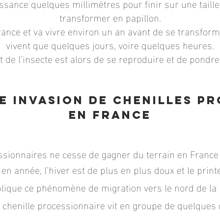
ssance quelques millimètres pour finir sur une taill
transformer en papillon.
 France et va vivre environ un an avant de se transform
vivent que quelques jours, voire quelques heures.
t de l’insecte est alors de se reproduire et de pondr
ne invasion de chenilles p
en France
sionnaires ne cesse de gagner du terrain en France e
 en année, l’hiver est de plus en plus doux et le pri
plique ce phénomène de migration vers le nord de la 
a chenille processionnaire vit en groupe de quelques