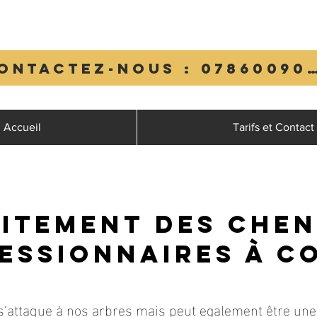
Contactez-nous : 0
Accueil
Tarifs et Contact
itement des chen
essionnaires à C
 s'attaque à nos arbres mais peut egalement être u