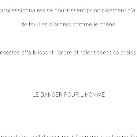
s processionnaires se nourrissent principalement d’a
de feuilles d’arbres comme le chêne.
nsectes affaiblissent l'arbre et ralentissent sa crois
LE DANGER POUR L'HOMME
Titre 4
présente un réel danger pour l’homme, il est importan