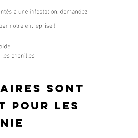
rontés à une infestation, demandez
ar notre entreprise !
pide.
 les chenilles
naires sont
t pour les
nie