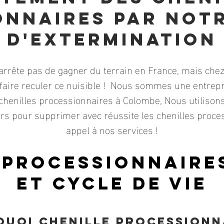
onnaires par notr
d'exterminatio
N
'arrête pas de gagner du terrain en France, mais chez
faire reculer ce nuisible ! Nous sommes une entrepr
 chenilles processionnaires à Colombe, Nous utilison
Alors pour supprimer avec réussite les chenilles proc
appel à nos services !
 processionnaires
et cycle de vie
uoi chenille processionn