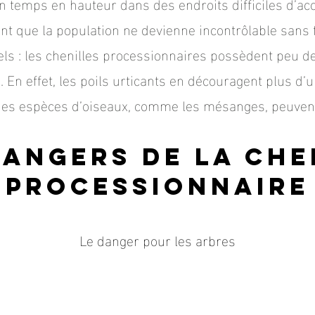
son temps en hauteur dans des endroits difficiles d’acc
nt que la population ne devienne incontrôlable sans 
els : les chenilles processionnaires possèdent peu d
. En effet, les poils urticants en découragent plus d’u
es espèces d’oiseaux, comme les mésanges, peuvent s
dangers de la che
processionnaire
Le danger pour les arbres