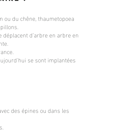
pin ou du chêne, thaumetopoea
pillons.
se déplacent d’arbre en arbre en
nte.
rance.
aujourd'hui se sont implantées
avec des épines ou dans les
s.