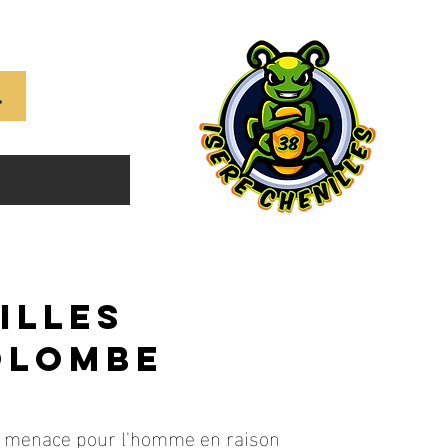
786009009
illes
olombe
ne menace pour l'homme en raison