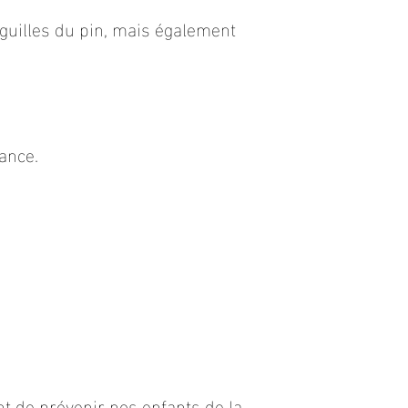
iguilles du pin, mais également
sance.
t de prévenir nos enfants de la