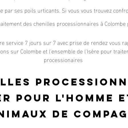
e par ses poils urticants. Si vous vous trouvez conf
aitement des chenilles processionnaires à Colombe p
re service 7 jours sur 7 avec prise de rendez vous ra
ons sur Colombe et l'ensemble de l'Isère pour traiter
processionaires
illes procession
r pour l'homme e
nimaux
de compag