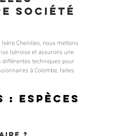
e société
 Isère Chenilles, nous mettons
ise Isèroise et assurons une
s différentes techniques pour
essionnaires à Colombe, faites
 : espèces
aire ?