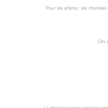
Pour les arbres : les chenille
Ces i
La chenille processionnaire re